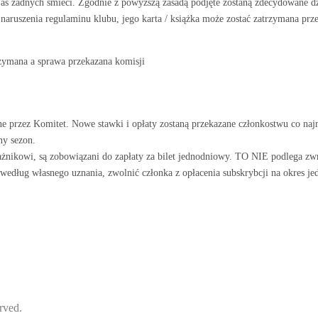
/aś żadnych śmieci. Zgodnie z powyższą zasadą podjęte zostaną zdecydowane dzi
naruszenia regulaminu klubu, jego karta / książka może zostać zatrzymana prze
rzymana a sprawa przekazana komisji
lone przez Komitet. Nowe stawki i opłaty zostaną przekazane członkostwu co 
ny sezon.
ażnikowi, są zobowiązani do zapłaty za bilet jednodniowy. TO NIE podlega zw
dług własnego uznania, zwolnić członka z opłacenia subskrybcji na okres je
rved.