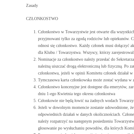
Zasady
CZŁONKOSTWO
Członkostwo w Towarzystwie jest otwarte dla wszystki
przyjmowani tylko za zgodą rodziców lub opiekunów. Czł
odnosi się członkostwo. Każdy członek musi dołączyć a
dla Klubu / Towarzystwa. Wszyscy, którzy zarejestrowa
Nominacje za członkostwo należy przesłać do Sekretarz
należną uiszczać drogą elektroniczną lub fizyczną. Po 
członkostwa, jeżeli w opinii Komitetu członek działał 
Tymczasowa karta członkowska może zostać wydana w zat
Członkostwo koncesyjne jest dostępne dla emerytów, za
dniu 1-ego Kwietnia tego okresu członkostwa
Członkowie nie będą łowić na żadnych wodach Towarzyst
Jeżeli w dowolnym momencie zostanie udowodnione, że c
odpowiednich działań w danych okolicznościach. Człone
należy rozpatrzyć na następnym posiedzeniu Towarzystwa
głosowanie po wysłuchaniu powodów, dla których Komit