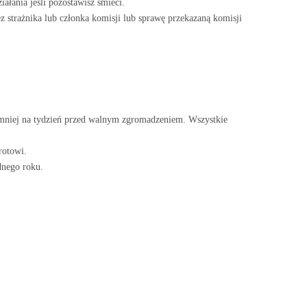
ałania jesli pozostawisz śmieci.
z strażnika lub członka komisji lub sprawę przekazaną komisji
najmniej na tydzień przed walnym zgromadzeniem. Wszystkie
rotowi.
dnego roku.