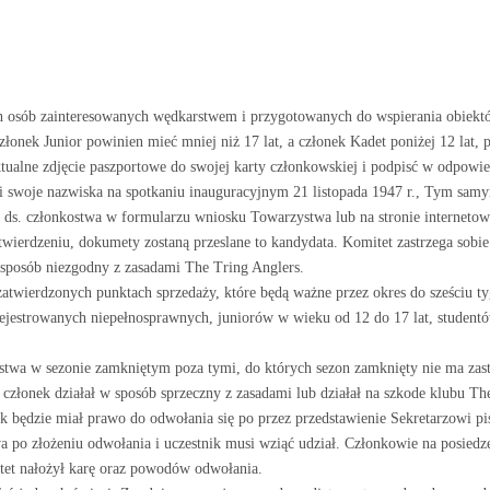
ch osób zainteresowanych wędkarstwem i przygotowanych do wspierania obiek
onek Junior powinien mieć mniej niż 17 lat, a członek Kadet poniżej 12 lat, 
ktualne zdjęcie paszportowe do swojej karty członkowskiej i podpisć w odpow
li swoje nazwiska na spotkaniu inauguracyjnym 21 listopada 1947 r., Tym sam
a ds. członkostwa w formularzu wniosku Towarzystwa lub na stronie internetow
zatwierdzeniu, dokumety zostaną przeslane to kandydata. Komitet zastrzega so
w sposób niezgodny z zasadami The Tring Anglers.
wierdzonych punktach sprzedaży, które będą ważne przez okres do sześciu tygo
rejestrowanych niepełnosprawnych, juniorów w wieku od 12 do 17 lat, student
wa w sezonie zamkniętym poza tymi, do których sezon zamknięty nie ma zasto
złonek działał w sposób sprzeczny z zasadami lub działał na szkode klubu The
k będzie miał prawo do odwołania się po przez przedstawienie Sekretarzowi p
 po złożeniu odwołania i uczestnik musi wziąć udział. Członkowie na posiedz
et nałożył karę oraz powodów odwołania.