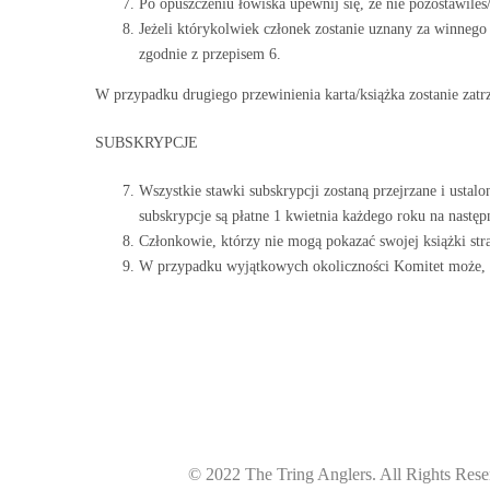
Po opuszczeniu łowiska upewnij się, że nie pozostawileś
Jeżeli którykolwiek członek zostanie uznany za winnego 
zgodnie z przepisem 6.
W przypadku drugiego przewinienia karta/książka zostanie zat
SUBSKRYPCJE
Wszystkie stawki subskrypcji zostaną przejrzane i usta
subskrypcje są płatne 1 kwietnia każdego roku na następ
Członkowie, którzy nie mogą pokazać swojej książki str
W przypadku wyjątkowych okoliczności Komitet może, we
© 2022 The Tring Anglers. All Rights Rese