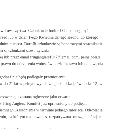
tów Towarzystwa. Członkowie Junior i Cadet mogą być
przed lub w dzien 1-ego Kwietnia danego sezonu, do którego
iednim miejscu. Dorośli członkowie są honorowymi strażnikami
ym są członkami stowarzysznia.
ej lub przez email tringanglers1947@gmail.com, pełną opłatą
bie prawo do odrzucenia wniosków o członkostwo lub odnowienia
dni i nie będą podlegały przeniesieniu.
ów do 21 lat w pełnym wymiarze godzin i kadetów do lat 12, w
sowania, i zostaną ogłoszone jako otwarte.
 Tring Anglers, Komitet jest uprawniony do podjęcia
isemnego uzasadnienia w terminie jednego miesiąca. Odwołanie
eniu, na którym rozprawa jest rozpatrywana, muszą mieć tajne